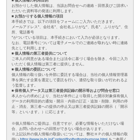
■ 個人情報の利用目的
お預かりした個人情報は、当該お問合せへの連絡・回答及びご請求い
ただいた資料等の発送に利用します。
■ お預かりする個人情報の項目
本手続きでは、以下の項目をフォームにご入力いただきます。
メールアドレス*、会社名*、会社名ふりがな*、氏名*、ふりがな*、住
所、電話番号
*がついている項目は、本手続きにおいて入力が必須となります。
なお、電話番号については電子メールでのご連絡が取れない時に連絡
先として利用します。
■ 個人情報の第三者提供について
ご本人の同意がある場合または法令に基づく場合を除き、今回ご入力
いただく個人情報は第三者に提供しません。
■ 個人情報の委託について
個人情報の取り扱いを外部に委託する場合は、当社の個人情報管理基
準を満たす企業を選定して委託を行い、適切な取り扱いが行われるよ
う監督します。
■ 保有個人データ又は第三者提供記録の開示等および問合せ窓口
本人からの求めにより、当社が本件により取得した開示対象保有個人
データの利用目的の通知・開示・内容の訂正・追加・削除、利用の停
止・消去、第三者への提供の停止又は第三者提供記録の開示（「開示
等」といいます。）に応じます。
※個人情報のご提供は、任意ですが、必要な情報をいただけない場
合、お問い合わせへの回答ができない場合があります。
※上記以外の個人情報の取扱いについては、弊社ＨＰの個人情報の取
扱い
https://www.jp-ts.jp/Content/footbottom/purpose.html
をご参照く